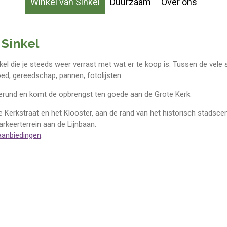
Winkel van Sinkel
Duurzaam
Over ons
 Sinkel
kel die je steeds weer verrast met wat er te koop is. Tussen de vele 
ed, gereedschap, pannen, fotolijsten.
 gerund en komt de opbrengst ten goede aan de Grote Kerk.
 Kerkstraat en het Klooster, aan de rand van het historisch stadscen
arkeerterrein aan de Lijnbaan.
aanbiedingen
.