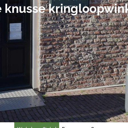
 knusse kringloopwin